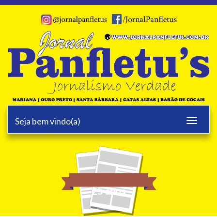
Seja bem vindo(a)
Toggle
navigati
25 anos