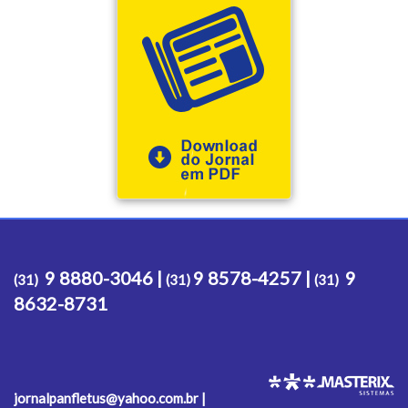
9 8880-3046 |
9 8578-4257 |
9
(31)
(31)
(31)
8632-8731
jornalpanfletus@yahoo.com.br |