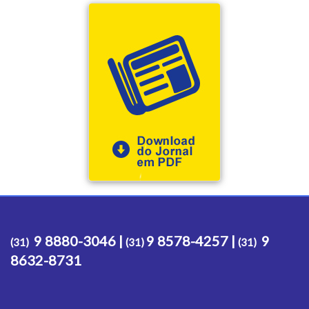
9 8880-3046 |
9 8578-4257 |
9
(31)
(31)
(31)
8632-8731