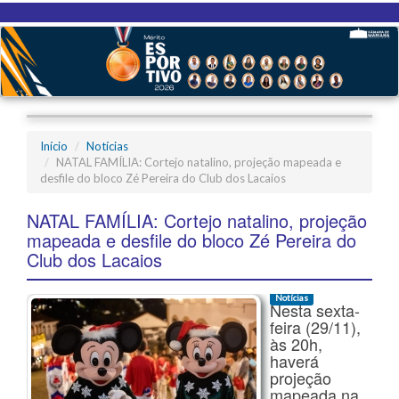
Início
Notícias
NATAL FAMÍLIA: Cortejo natalino, projeção mapeada e
desfile do bloco Zé Pereira do Club dos Lacaios
NATAL FAMÍLIA: Cortejo natalino, projeção
mapeada e desfile do bloco Zé Pereira do
Club dos Lacaios
Notícias
Nesta sexta-
feira (29/11),
às 20h,
haverá
projeção
mapeada na