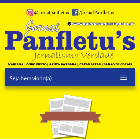
Seja bem vindo(a)
Toggle
navigati
25 anos