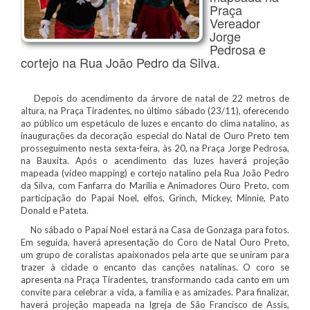
Praça
Vereador
Jorge
Pedrosa e
cortejo na Rua João Pedro da Silva.
Depois do acendimento da árvore de natal de 22 metros de
altura, na Praça Tiradentes, no último sábado (23/11), oferecendo
ao público um espetáculo de luzes e encanto do clima natalino, as
inaugurações da decoração especial do Natal de Ouro Preto tem
prosseguimento nesta sexta-feira, às 20, na Praça Jorge Pedrosa,
na Bauxita. Após o acendimento das luzes haverá projeção
mapeada (video mapping) e cortejo natalino pela Rua João Pedro
da Silva, com Fanfarra do Marília e Animadores Ouro Preto, com
participação do Papai Noel, elfos, Grinch, Mickey, Minnie, Pato
Donald e Pateta.
No sábado o Papai Noel estará na Casa de Gonzaga para fotos.
Em seguida, haverá apresentação do Coro de Natal Ouro Preto,
um grupo de coralistas apaixonados pela arte que se uniram para
trazer à cidade o encanto das canções natalinas. O coro se
apresenta na Praça Tiradentes, transformando cada canto em um
convite para celebrar a vida, a família e as amizades. Para finalizar,
haverá projeção mapeada na Igreja de São Francisco de Assis,