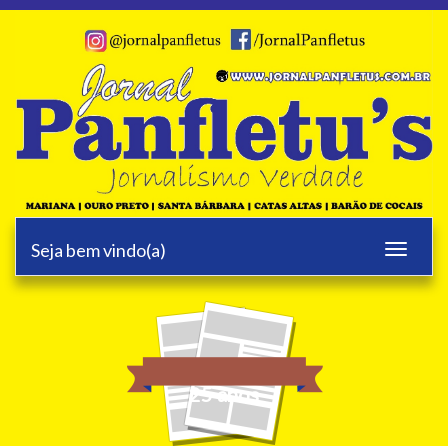
Seja bem vindo(a)
Toggle
navigati
25 anos