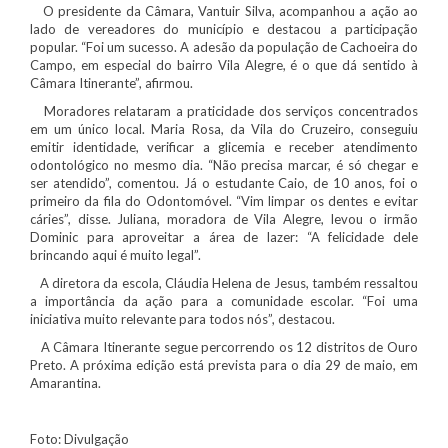
O presidente da Câmara, Vantuir Silva, acompanhou a ação ao
lado de vereadores do município e destacou a participação
popular. “Foi um sucesso. A adesão da população de Cachoeira do
Campo, em especial do bairro Vila Alegre, é o que dá sentido à
Câmara Itinerante”, afirmou.
Moradores relataram a praticidade dos serviços concentrados
em um único local. Maria Rosa, da Vila do Cruzeiro, conseguiu
emitir identidade, verificar a glicemia e receber atendimento
odontológico no mesmo dia. “Não precisa marcar, é só chegar e
ser atendido”, comentou. Já o estudante Caio, de 10 anos, foi o
primeiro da fila do Odontomóvel. “Vim limpar os dentes e evitar
cáries”, disse. Juliana, moradora de Vila Alegre, levou o irmão
Dominic para aproveitar a área de lazer: “A felicidade dele
brincando aqui é muito legal”.
A diretora da escola, Cláudia Helena de Jesus, também ressaltou
a importância da ação para a comunidade escolar. “Foi uma
iniciativa muito relevante para todos nós”, destacou.
A Câmara Itinerante segue percorrendo os 12 distritos de Ouro
Preto. A próxima edição está prevista para o dia 29 de maio, em
Amarantina.
Foto: Divulgação