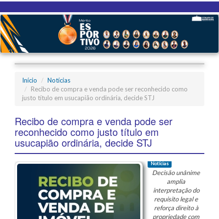
Início
Notícias
Recibo de compra e venda pode ser reconhecido como
justo título em usucapião ordinária, decide STJ
Recibo de compra e venda pode ser
reconhecido como justo título em
usucapião ordinária, decide STJ
Notícias
Decisão unânime
amplia
interpretação do
requisito legal e
reforça direito à
propriedade com