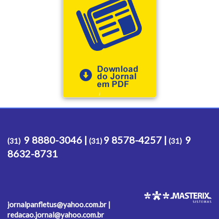
9 8880-3046 |
9 8578-4257 |
9
(31)
(31)
(31)
8632-8731
jornalpanfletus@yahoo.com.br |
redacao.jornal@yahoo.com.br