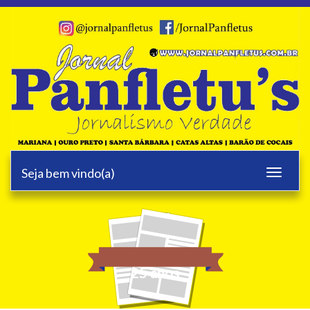
Seja bem vindo(a)
Toggle
navigati
25 anos