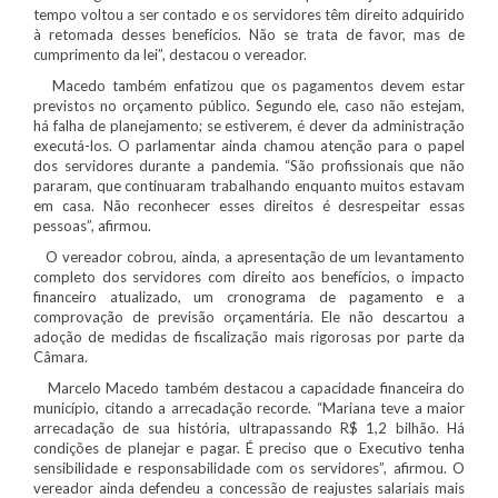
tempo voltou a ser contado e os servidores têm direito adquirido
à retomada desses benefícios. Não se trata de favor, mas de
cumprimento da lei”, destacou o vereador.
Macedo também enfatizou que os pagamentos devem estar
previstos no orçamento público. Segundo ele, caso não estejam,
há falha de planejamento; se estiverem, é dever da administração
executá-los. O parlamentar ainda chamou atenção para o papel
dos servidores durante a pandemia. “São profissionais que não
pararam, que continuaram trabalhando enquanto muitos estavam
em casa. Não reconhecer esses direitos é desrespeitar essas
pessoas”, afirmou.
O vereador cobrou, ainda, a apresentação de um levantamento
completo dos servidores com direito aos benefícios, o impacto
financeiro atualizado, um cronograma de pagamento e a
comprovação de previsão orçamentária. Ele não descartou a
adoção de medidas de fiscalização mais rigorosas por parte da
Câmara.
Marcelo Macedo também destacou a capacidade financeira do
município, citando a arrecadação recorde. “Mariana teve a maior
arrecadação de sua história, ultrapassando R$ 1,2 bilhão. Há
condições de planejar e pagar. É preciso que o Executivo tenha
sensibilidade e responsabilidade com os servidores”, afirmou. O
vereador ainda defendeu a concessão de reajustes salariais mais