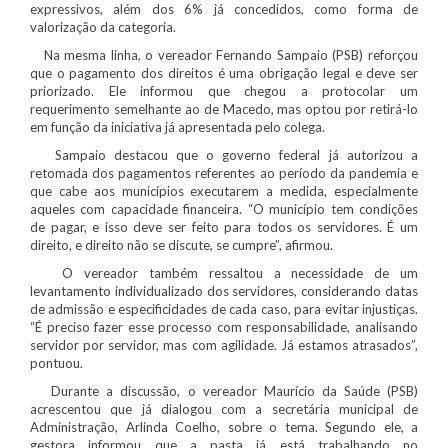
expressivos, além dos 6% já concedidos, como forma de
valorização da categoria.
Na mesma linha, o vereador Fernando Sampaio (PSB) reforçou
que o pagamento dos direitos é uma obrigação legal e deve ser
priorizado. Ele informou que chegou a protocolar um
requerimento semelhante ao de Macedo, mas optou por retirá-lo
em função da iniciativa já apresentada pelo colega.
Sampaio destacou que o governo federal já autorizou a
retomada dos pagamentos referentes ao período da pandemia e
que cabe aos municípios executarem a medida, especialmente
aqueles com capacidade financeira. “O município tem condições
de pagar, e isso deve ser feito para todos os servidores. É um
direito, e direito não se discute, se cumpre”, afirmou.
O vereador também ressaltou a necessidade de um
levantamento individualizado dos servidores, considerando datas
de admissão e especificidades de cada caso, para evitar injustiças.
“É preciso fazer esse processo com responsabilidade, analisando
servidor por servidor, mas com agilidade. Já estamos atrasados”,
pontuou.
Durante a discussão, o vereador Maurício da Saúde (PSB)
acrescentou que já dialogou com a secretária municipal de
Administração, Arlinda Coelho, sobre o tema. Segundo ele, a
gestora informou que a pasta já está trabalhando no