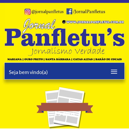
Seja bem vindo(a)
Toggle
navigati
25 anos