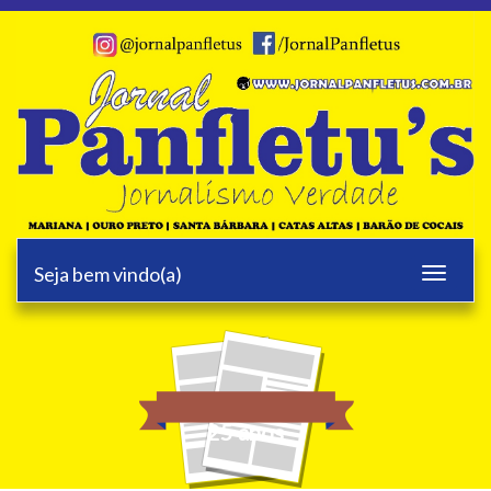
Seja bem vindo(a)
Toggle
navigati
25 anos