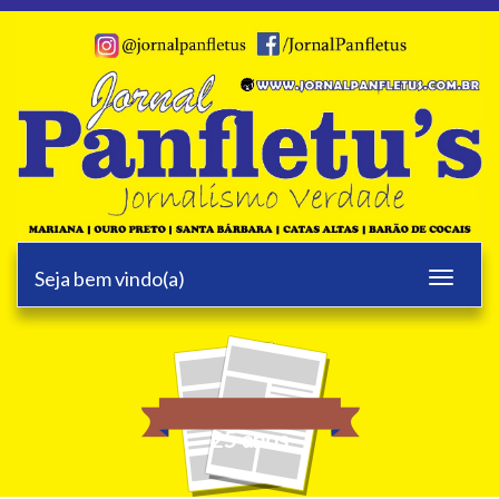
Seja bem vindo(a)
Toggle
navigati
25 anos