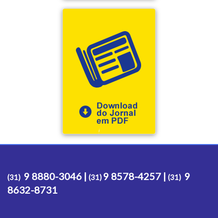
9 8880-3046 |
9 8578-4257 |
9
(31)
(31)
(31)
8632-8731