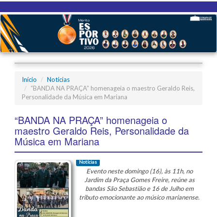
Início
Notícias
“BANDA NA PRAÇA” homenageia o maestro Geraldo Reis,
Personalidade da Música em Mariana
“BANDA NA PRAÇA” homenageia o
maestro Geraldo Reis, Personalidade da
Música em Mariana
Notícias
Evento neste domingo (16), às 11h, no
Jardim da Praça Gomes Freire, reúne as
bandas São Sebastião e 16 de Julho em
tributo emocionante ao músico marianense.