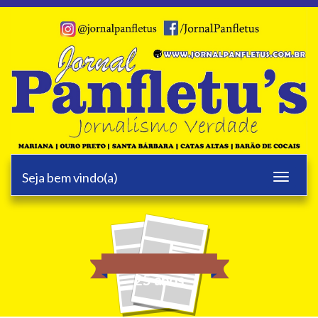
Seja bem vindo(a)
Toggle
navigati
25 anos