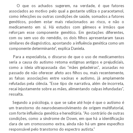
O que os achados sugerem, na verdade, é que fatores
associados ao motivo pelo qual a gestante utiliza o paracetamol,
como infecções ou outras condições de saúde, somados a fatores
genéticos, podem estar mais relacionados ao risco, e não o
medicamento em si. Há estudos com gêmeos e irmãos que
reforçam esse componente genético. Em gestações diferentes,
com ou sem uso do remédio, os dois filhos apresentaram taxas
similares de diagnóstico, apontando a influência genética como um
componente determinante”, explica Daniela.
Para a especialista, o discurso de que o uso de medicamentos
seria a causa do autismo retoma estigmas antigos e prejudiciais,
como a ideia ultrapassada das “mães geladeiras”, acusadas no
passado de não oferecer afeto aos filhos ou, mais recentemente,
as falsas associações entre vacinas e autismo, já amplamente
refutadas pela ciência. “Esse tipo de narrativa, além de incorreta,
recai injustamente sobre as mães, alimentando culpas infundadas”,
ressalta.
Segundo a psicóloga, o que se sabe até hoje é que o autismo é
um transtorno do neurodesenvolvimento de origem multifatorial,
com forte influência genética e hereditária. “Ao contrário de outras
condições, como a síndrome de Down, em que há a identificação
clara de um cromossomo extra, ainda não há um gene específico
responsável pelo transtorno do espectro autista.”