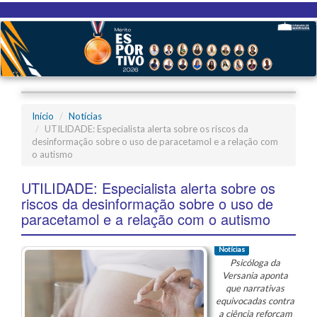
Início
Notícias
UTILIDADE: Especialista alerta sobre os riscos da
desinformação sobre o uso de paracetamol e a relação com
o autismo
UTILIDADE: Especialista alerta sobre os
riscos da desinformação sobre o uso de
paracetamol e a relação com o autismo
Notícias
Psicóloga da
Versania aponta
que narrativas
equivocadas contra
a ciência reforçam