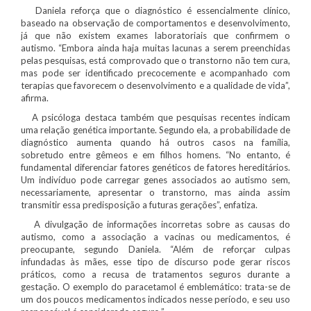
Daniela reforça que o diagnóstico é essencialmente clínico,
baseado na observação de comportamentos e desenvolvimento,
já que não existem exames laboratoriais que confirmem o
autismo. “Embora ainda haja muitas lacunas a serem preenchidas
pelas pesquisas, está comprovado que o transtorno não tem cura,
mas pode ser identificado precocemente e acompanhado com
terapias que favorecem o desenvolvimento e a qualidade de vida”,
afirma.
A psicóloga destaca também que pesquisas recentes indicam
uma relação genética importante. Segundo ela, a probabilidade de
diagnóstico aumenta quando há outros casos na família,
sobretudo entre gêmeos e em filhos homens. “No entanto, é
fundamental diferenciar fatores genéticos de fatores hereditários.
Um indivíduo pode carregar genes associados ao autismo sem,
necessariamente, apresentar o transtorno, mas ainda assim
transmitir essa predisposição a futuras gerações”, enfatiza.
A divulgação de informações incorretas sobre as causas do
autismo, como a associação a vacinas ou medicamentos, é
preocupante, segundo Daniela. “Além de reforçar culpas
infundadas às mães, esse tipo de discurso pode gerar riscos
práticos, como a recusa de tratamentos seguros durante a
gestação. O exemplo do paracetamol é emblemático: trata-se de
um dos poucos medicamentos indicados nesse período, e seu uso