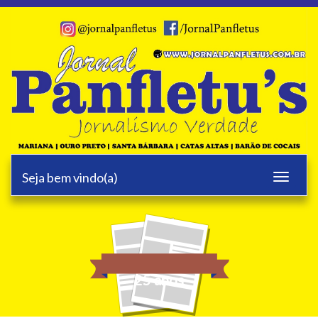
Seja bem vindo(a)
Toggle
navigati
25 anos