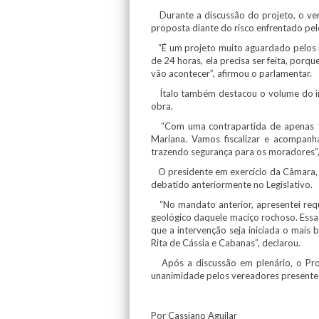
Durante a discussão do projeto, o vere
proposta diante do risco enfrentado pe
“É um projeto muito aguardado pelos m
de 24 horas, ela precisa ser feita, porq
vão acontecer”, afirmou o parlamentar.
Ítalo também destacou o volume do in
obra.
“Com uma contrapartida de apenas 1
Mariana. Vamos fiscalizar e acompanh
trazendo segurança para os moradores”
O presidente em exercício da Câmara, M
debatido anteriormente no Legislativo.
“No mandato anterior, apresentei reque
geológico daquele maciço rochoso. Essa
que a intervenção seja iniciada o mais
Rita de Cássia e Cabanas”, declarou.
Após a discussão em plenário, o Proj
unanimidade pelos vereadores presente
Por Cassiano Aguilar