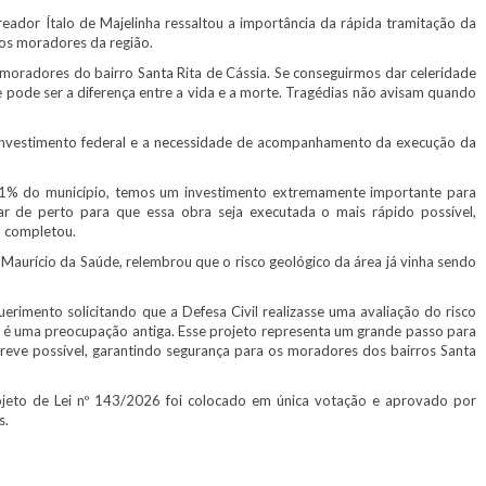
ador Ítalo de Majelinha ressaltou a importância da rápida tramitação da
los moradores da região.
oradores do bairro Santa Rita de Cássia. Se conseguirmos dar celeridade
ue pode ser a diferença entre a vida e a morte. Tragédias não avisam quando
vestimento federal e a necessidade de acompanhamento da execução da
% do município, temos um investimento extremamente importante para
ar de perto para que essa obra seja executada o mais rápido possível,
, completou.
aurício da Saúde, relembrou que o risco geológico da área já vinha sendo
rimento solicitando que a Defesa Civil realizasse uma avaliação do risco
 é uma preocupação antiga. Esse projeto representa um grande passo para
 breve possível, garantindo segurança para os moradores dos bairros Santa
eto de Lei nº 143/2026 foi colocado em única votação e aprovado por
s.