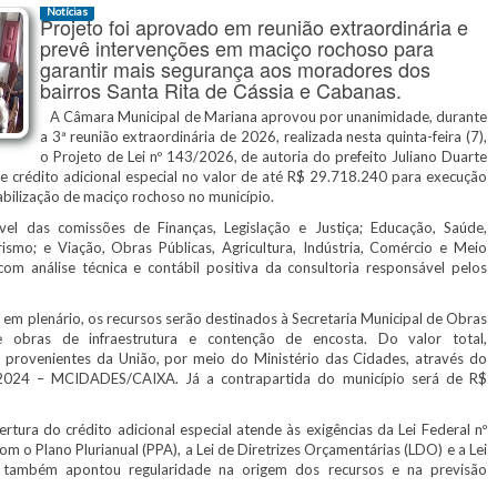
Notícias
Projeto foi aprovado em reunião extraordinária e
prevê intervenções em maciço rochoso para
garantir mais segurança aos moradores dos
bairros Santa Rita de Cássia e Cabanas.
A Câmara Municipal de Mariana aprovou por unanimidade, durante
a 3ª reunião extraordinária de 2026, realizada nesta quinta-feira (7),
o Projeto de Lei nº 143/2026, de autoria do prefeito Juliano Duarte
de crédito adicional especial no valor de até R$ 29.718.240 para execução
bilização de maciço rochoso no município.
 das comissões de Finanças, Legislação e Justiça; Educação, Saúde,
urismo; e Viação, Obras Públicas, Agricultura, Indústria, Comércio e Meio
 análise técnica e contábil positiva da consultoria responsável pelos
 plenário, os recursos serão destinados à Secretaria Municipal de Obras
obras de infraestrutura e contenção de encosta. Do valor total,
provenientes da União, por meio do Ministério das Cidades, através do
024 – MCIDADES/CAIXA. Já a contrapartida do município será de R$
ura do crédito adicional especial atende às exigências da Lei Federal nº
m o Plano Plurianual (PPA), a Lei de Diretrizes Orçamentárias (LDO) e a Lei
se também apontou regularidade na origem dos recursos e na previsão