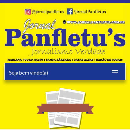
Seja bem vindo(a)
Toggle
navigati
25 anos