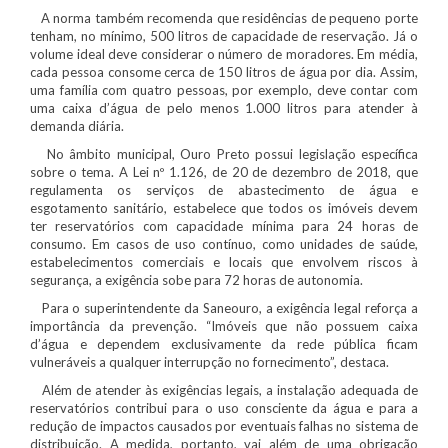
A norma também recomenda que residências de pequeno porte
tenham, no mínimo, 500 litros de capacidade de reservação. Já o
volume ideal deve considerar o número de moradores. Em média,
cada pessoa consome cerca de 150 litros de água por dia. Assim,
uma família com quatro pessoas, por exemplo, deve contar com
uma caixa d’água de pelo menos 1.000 litros para atender à
demanda diária.
No âmbito municipal, Ouro Preto possui legislação específica
sobre o tema. A Lei nº 1.126, de 20 de dezembro de 2018, que
regulamenta os serviços de abastecimento de água e
esgotamento sanitário, estabelece que todos os imóveis devem
ter reservatórios com capacidade mínima para 24 horas de
consumo. Em casos de uso contínuo, como unidades de saúde,
estabelecimentos comerciais e locais que envolvem riscos à
segurança, a exigência sobe para 72 horas de autonomia.
Para o superintendente da Saneouro, a exigência legal reforça a
importância da prevenção. “Imóveis que não possuem caixa
d’água e dependem exclusivamente da rede pública ficam
vulneráveis a qualquer interrupção no fornecimento”, destaca.
Além de atender às exigências legais, a instalação adequada de
reservatórios contribui para o uso consciente da água e para a
redução de impactos causados por eventuais falhas no sistema de
distribuição. A medida, portanto, vai além de uma obrigação