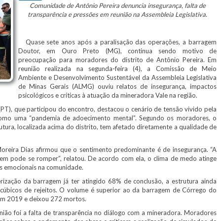
Comunidade de Antônio Pereira denuncia insegurança, falta de
transparência e pressões em reunião na Assembleia Legislativa.
Quase sete anos após a paralisação das operações, a barragem
Doutor, em Ouro Preto (MG), continua sendo motivo de
preocupação para moradores do distrito de Antônio Pereira. Em
reunião realizada na segunda-feira (4), a Comissão de Meio
Ambiente e Desenvolvimento Sustentável da Assembleia Legislativa
de Minas Gerais (ALMG) ouviu relatos de insegurança, impactos
psicológicos e críticas à atuação da mineradora Vale na região.
T), que participou do encontro, destacou o cenário de tensão vivido pela
 como uma “pandemia de adoecimento mental”. Segundo os moradores, o
ura, localizada acima do distrito, tem afetado diretamente a qualidade de
eira Dias afirmou que o sentimento predominante é de insegurança. “A
m pode se romper”, relatou. De acordo com ela, o clima de medo atinge
os emocionais na comunidade.
zação da barragem já ter atingido 68% de conclusão, a estrutura ainda
cúbicos de rejeitos. O volume é superior ao da barragem de Córrego do
em 2019 e deixou 272 mortos.
ão foi a falta de transparência no diálogo com a mineradora. Moradores