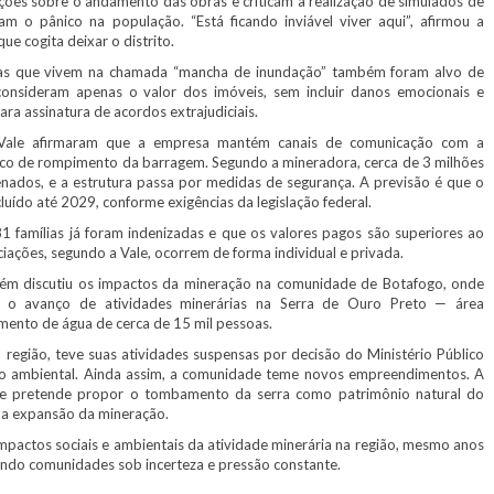
ações sobre o andamento das obras e criticam a realização de simulados de
m o pânico na população. “Está ficando inviável viver aqui”, afirmou a
e cogita deixar o distrito.
ias que vivem na chamada “mancha de inundação” também foram alvo de
 consideram apenas o valor dos imóveis, sem incluir danos emocionais e
ara assinatura de acordos extrajudiciais.
ale afirmaram que a empresa mantém canais de comunicação com a
sco de rompimento da barragem. Segundo a mineradora, cerca de 3 milhões
nados, e a estrutura passa por medidas de segurança. A previsão é que o
luído até 2029, conforme exigências da legislação federal.
mílias já foram indenizadas e que os valores pagos são superiores ao
ações, segundo a Vale, ocorrem de forma individual e privada.
m discutiu os impactos da mineração na comunidade de Botafogo, onde
 o avanço de atividades minerárias na Serra de Ouro Preto — área
mento de água de cerca de 15 mil pessoas.
egião, teve suas atividades suspensas por decisão do Ministério Público
nto ambiental. Ainda assim, a comunidade teme novos empreendimentos. A
ue pretende propor o tombamento da serra como patrimônio natural do
 a expansão da mineração.
actos sociais e ambientais da atividade minerária na região, mesmo anos
ndo comunidades sob incerteza e pressão constante.