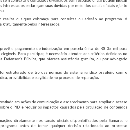
 sem contexto e conteúdos divulgados sem respaldo oficial podem induzir
s interessados esclareçam suas dúvidas por meio dos canais oficiais e junto
ou.
ealiza qualquer cobrança para consultas ou adesão ao programa. A
ita gratuitamente pelos interessados.
prevê o pagamento de indenização em parcela única de R$ 35 mil para
 elegíveis. Para participar, é necessário atender aos critérios definidos no
 Defensoria Pública, que oferece assistência gratuita, ou por advogado
 estruturado dentro das normas do sistema jurídico brasileiro com o
ídica, previsibilidade e agilidade no processo de reparação.
estindo em ações de comunicação e esclarecimento para ampliar o acesso
sobre o PID e reduzir os impactos causados pela circulação de conteúdos
ões diretamente nos canais oficiais disponibilizados pela Samarco e
do programa antes de tomar qualquer decisão relacionada ao processo