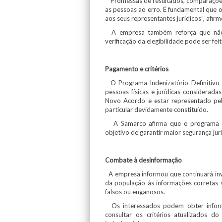
“Promessas de resultados, comparações
as pessoas ao erro. É fundamental que o
aos seus representantes jurídicos”, afirm
A empresa também reforça que não r
verificação da elegibilidade pode ser fe
Pagamento e critérios
O Programa Indenizatório Definitivo 
pessoas físicas e jurídicas consideradas
Novo Acordo e estar representado pela
particular devidamente constituído.
A Samarco afirma que o programa foi
objetivo de garantir maior segurança jur
Combate à desinformação
A empresa informou que continuará inv
da população às informações corretas 
falsos ou enganosos.
Os interessados podem obter informaç
consultar os critérios atualizados 