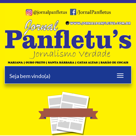
Seja bem vindo(a)
Toggle
navigati
25 anos