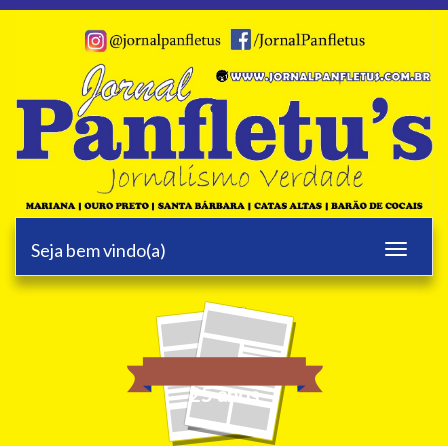
Seja bem vindo(a)
Toggle
navigati
25 anos