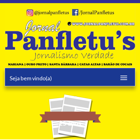
Seja bem vindo(a)
Toggle
navigati
25 anos