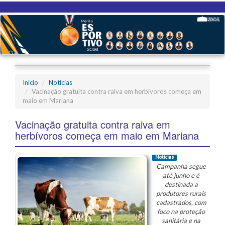
Início
Notícias
Vacinação gratuita contra raiva em herbívoros começa em
maio em Mariana
Vacinação gratuita contra raiva em
herbívoros começa em maio em Mariana
Notícias
Campanha segue
até junho e é
destinada a
produtores rurais
cadastrados, com
foco na proteção
sanitária e na