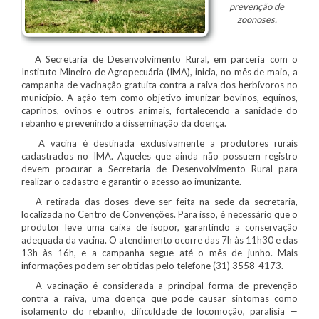
prevenção de
zoonoses.
A Secretaria de Desenvolvimento Rural, em parceria com o
Instituto Mineiro de Agropecuária (IMA), inicia, no mês de maio, a
campanha de vacinação gratuita contra a raiva dos herbívoros no
município. A ação tem como objetivo imunizar bovinos, equinos,
caprinos, ovinos e outros animais, fortalecendo a sanidade do
rebanho e prevenindo a disseminação da doença.
A vacina é destinada exclusivamente a produtores rurais
cadastrados no IMA. Aqueles que ainda não possuem registro
devem procurar a Secretaria de Desenvolvimento Rural para
realizar o cadastro e garantir o acesso ao imunizante.
A retirada das doses deve ser feita na sede da secretaria,
localizada no Centro de Convenções. Para isso, é necessário que o
produtor leve uma caixa de isopor, garantindo a conservação
adequada da vacina. O atendimento ocorre das 7h às 11h30 e das
13h às 16h, e a campanha segue até o mês de junho. Mais
informações podem ser obtidas pelo telefone (31) 3558-4173.
A vacinação é considerada a principal forma de prevenção
contra a raiva, uma doença que pode causar sintomas como
isolamento do rebanho, dificuldade de locomoção, paralisia —