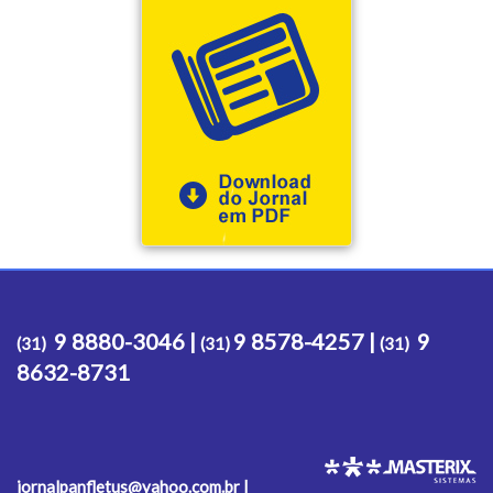
9 8880-3046 |
9 8578-4257 |
9
(31)
(31)
(31)
8632-8731
jornalpanfletus@yahoo.com.br |