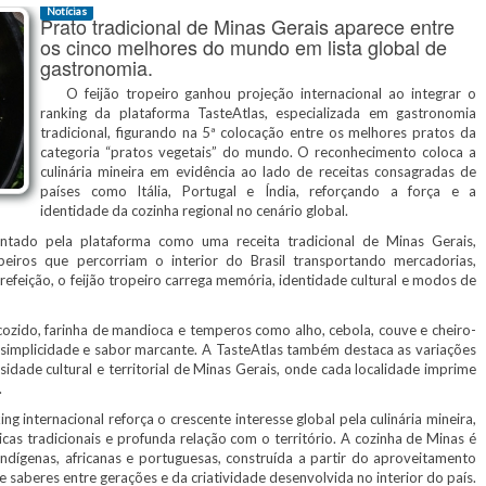
Notícias
Prato tradicional de Minas Gerais aparece entre
os cinco melhores do mundo em lista global de
gastronomia.
O feijão tropeiro ganhou projeção internacional ao integrar o
ranking da plataforma TasteAtlas, especializada em gastronomia
tradicional, figurando na 5ª colocação entre os melhores pratos da
categoria “pratos vegetais” do mundo. O reconhecimento coloca a
culinária mineira em evidência ao lado de receitas consagradas de
países como Itália, Portugal e Índia, reforçando a força e a
identidade da cozinha regional no cenário global.
do pela plataforma como uma receita tradicional de Minas Gerais,
peiros que percorriam o interior do Brasil transportando mercadorias,
efeição, o feijão tropeiro carrega memória, identidade cultural e modos de
cozido, farinha de mandioca e temperos como alho, cebola, couve e cheiro-
simplicidade e sabor marcante. A TasteAtlas também destaca as variações
sidade cultural e territorial de Minas Gerais, onde cada localidade imprime
.
 internacional reforça o crescente interesse global pela culinária mineira,
icas tradicionais e profunda relação com o território. A cozinha de Minas é
 indígenas, africanas e portuguesas, construída a partir do aproveitamento
e saberes entre gerações e da criatividade desenvolvida no interior do país.