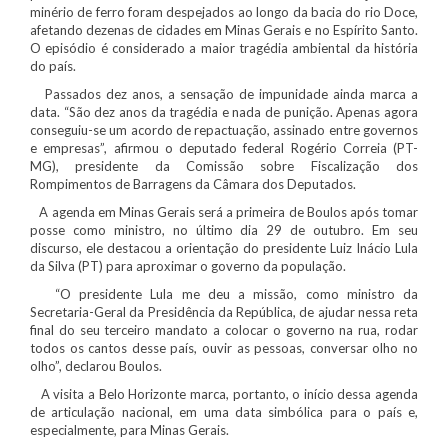
minério de ferro foram despejados ao longo da bacia do rio Doce,
afetando dezenas de cidades em Minas Gerais e no Espírito Santo.
O episódio é considerado a maior tragédia ambiental da história
do país.
Passados dez anos, a sensação de impunidade ainda marca a
data. “São dez anos da tragédia e nada de punição. Apenas agora
conseguiu-se um acordo de repactuação, assinado entre governos
e empresas”, afirmou o deputado federal Rogério Correia (PT-
MG), presidente da Comissão sobre Fiscalização dos
Rompimentos de Barragens da Câmara dos Deputados.
A agenda em Minas Gerais será a primeira de Boulos após tomar
posse como ministro, no último dia 29 de outubro. Em seu
discurso, ele destacou a orientação do presidente Luiz Inácio Lula
da Silva (PT) para aproximar o governo da população.
“O presidente Lula me deu a missão, como ministro da
Secretaria-Geral da Presidência da República, de ajudar nessa reta
final do seu terceiro mandato a colocar o governo na rua, rodar
todos os cantos desse país, ouvir as pessoas, conversar olho no
olho”, declarou Boulos.
A visita a Belo Horizonte marca, portanto, o início dessa agenda
de articulação nacional, em uma data simbólica para o país e,
especialmente, para Minas Gerais.