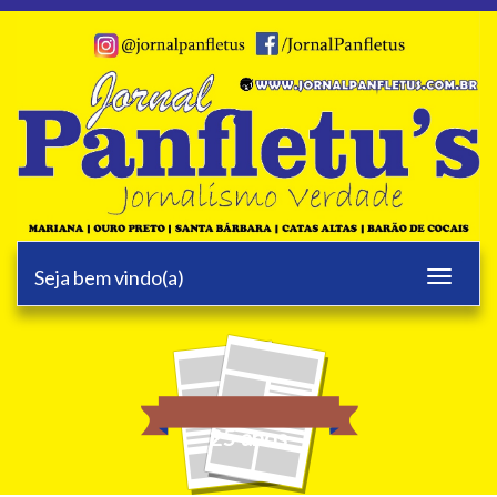
Seja bem vindo(a)
Toggle
navigati
25 anos