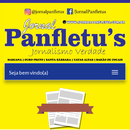
Seja bem vindo(a)
Toggle
navigati
25 anos