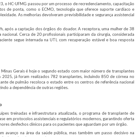
, o HC-UFMG passou por um processo de recredenciamento, capacitação
tos de ponta, como o ECMO, tecnologia que oferece suporte cardíaco e
lexidade. As melhorias devolveram previsibilidade e segurança assistencial
, após a captação dos órgãos do doador. A receptora, uma mulher de 38
 nacional. Cerca de 20 profissionais participaram da cirurgia, considerada
aciente segue internada na UTI, com recuperação estável e boa resposta
Minas Gerais é hoje o segundo estado com maior número de transplantes
 2025, já foram realizados 782 transplantes, incluindo 850 de córnea no
nte de pulmão recoloca o estado entre os centros de referência nacional
zindo a dependência de outras regiões.
o
pes treinadas e infraestrutura atualizada, o programa de transplante de
e em protocolos assistenciais e regulatórios modernos, garantindo oferta
hores desfechos clínicos para os pacientes que aguardam por um órgão.
 avanço na área da saúde pública, mas também um passo decisivo na