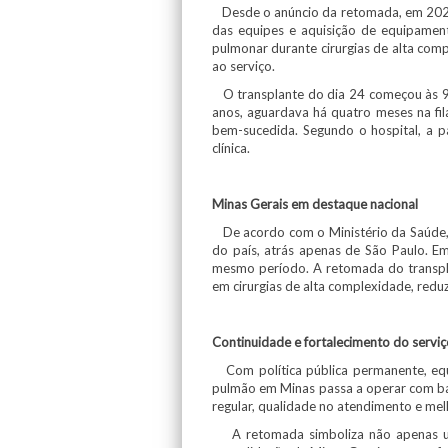
Desde o anúncio da retomada, em 2023
das equipes e aquisição de equipamen
pulmonar durante cirurgias de alta comp
ao serviço.
O transplante do dia 24 começou às 9h
anos, aguardava há quatro meses na fila
bem-sucedida. Segundo o hospital, a p
clínica.
Minas Gerais em destaque nacional
De acordo com o Ministério da Saúde, 
do país, atrás apenas de São Paulo. Em
mesmo período. A retomada do transpla
em cirurgias de alta complexidade, redu
Continuidade e fortalecimento do serviç
Com política pública permanente, equi
pulmão em Minas passa a operar com bas
regular, qualidade no atendimento e mel
A retomada simboliza não apenas um