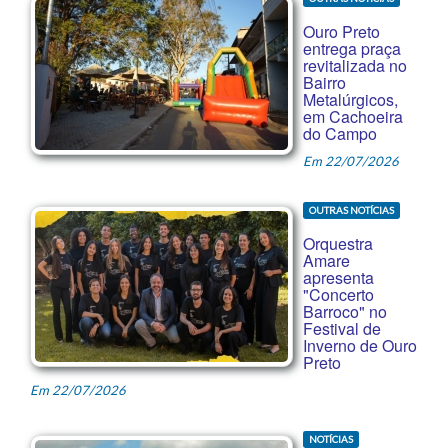
Ouro Preto
entrega praça
revitalizada no
Bairro
Metalúrgicos,
em Cachoeira
do Campo
Em 22/07/2026
OUTRAS NOTÍCIAS
Orquestra
Amare
apresenta
"Concerto
Barroco" no
Festival de
Inverno de Ouro
Preto
Em 22/07/2026
NOTÍCIAS