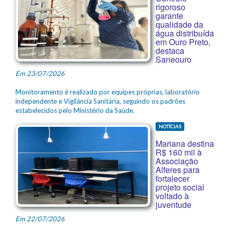
rigoroso
garante
qualidade da
água distribuída
em Ouro Preto,
destaca
Saneouro
Em 23/07/2026
Monitoramento é realizado por equipes próprias, laboratório
independente e Vigilância Sanitária, seguindo os padrões
estabelecidos pelo Ministério da Saúde.
NOTÍCIAS
Mariana destina
R$ 160 mil à
Associação
Alferes para
fortalecer
projeto social
voltado à
juventude
Em 22/07/2026