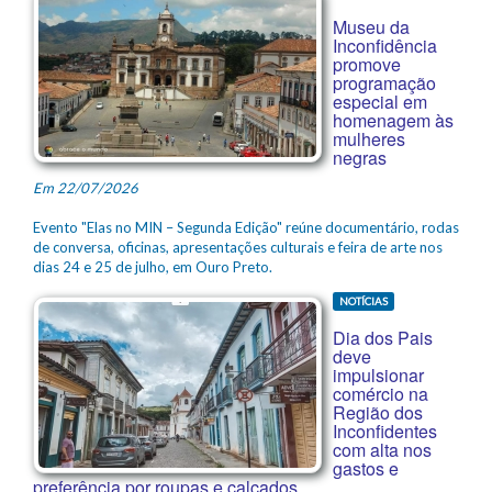
Museu da
Inconfidência
promove
programação
especial em
homenagem às
mulheres
negras
Em 22/07/2026
Evento "Elas no MIN – Segunda Edição" reúne documentário, rodas
de conversa, oficinas, apresentações culturais e feira de arte nos
dias 24 e 25 de julho, em Ouro Preto.
NOTÍCIAS
Dia dos Pais
deve
impulsionar
comércio na
Região dos
Inconfidentes
com alta nos
gastos e
preferência por roupas e calçados