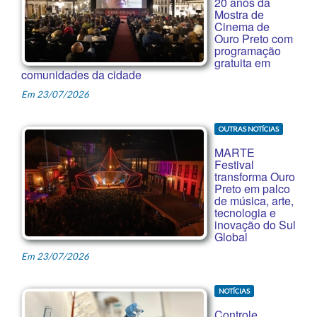
20 anos da
Mostra de
Cinema de
Ouro Preto com
programação
gratuita em
comunidades da cidade
Em 23/07/2026
OUTRAS NOTÍCIAS
MARTE
Festival
transforma Ouro
Preto em palco
de música, arte,
tecnologia e
inovação do Sul
Global
Em 23/07/2026
NOTÍCIAS
Controle