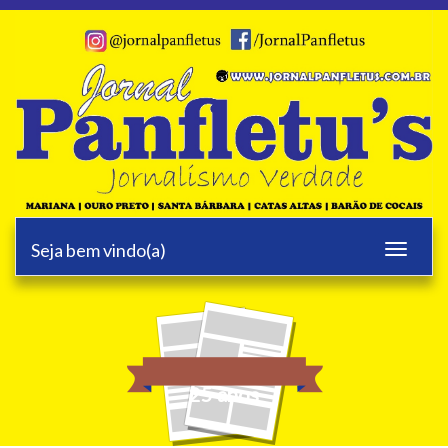
Seja bem vindo(a)
Toggle
navigati
25 anos