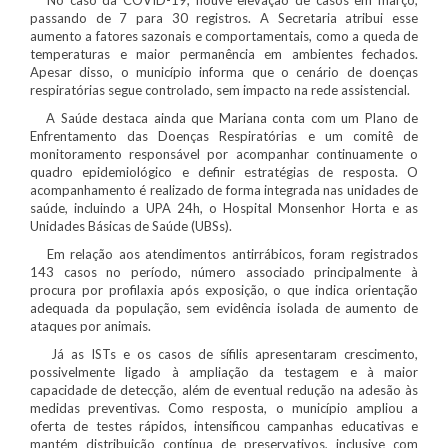
passando de 7 para 30 registros. A Secretaria atribui esse
aumento a fatores sazonais e comportamentais, como a queda de
temperaturas e maior permanência em ambientes fechados.
Apesar disso, o município informa que o cenário de doenças
respiratórias segue controlado, sem impacto na rede assistencial.
A Saúde destaca ainda que Mariana conta com um Plano de
Enfrentamento das Doenças Respiratórias e um comitê de
monitoramento responsável por acompanhar continuamente o
quadro epidemiológico e definir estratégias de resposta. O
acompanhamento é realizado de forma integrada nas unidades de
saúde, incluindo a UPA 24h, o Hospital Monsenhor Horta e as
Unidades Básicas de Saúde (UBSs).
Em relação aos atendimentos antirrábicos, foram registrados
143 casos no período, número associado principalmente à
procura por profilaxia após exposição, o que indica orientação
adequada da população, sem evidência isolada de aumento de
ataques por animais.
Já as ISTs e os casos de sífilis apresentaram crescimento,
possivelmente ligado à ampliação da testagem e à maior
capacidade de detecção, além de eventual redução na adesão às
medidas preventivas. Como resposta, o município ampliou a
oferta de testes rápidos, intensificou campanhas educativas e
mantém distribuição contínua de preservativos, inclusive com