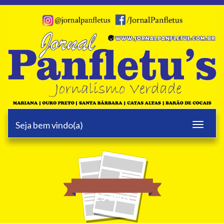
Seja bem vindo(a)
Toggle
navigati
25 anos