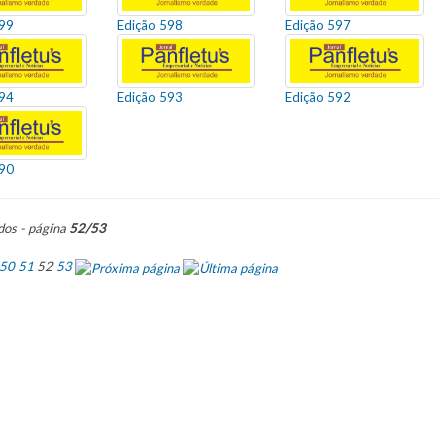
599
Edição 598
Edição 597
594
Edição 593
Edição 592
590
dos - página
52/53
50
51
52
53