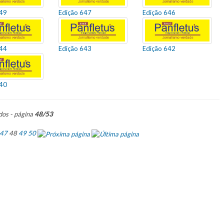
649
Edição 647
Edição 646
644
Edição 643
Edição 642
640
dos - página
48/53
47
48
49
50